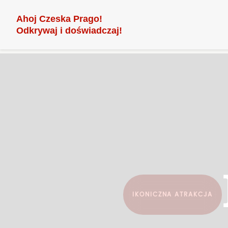
Ahoj Czeska Prago!
Odkrywaj i doświadczaj!
IKONICZNA ATRAKCJA