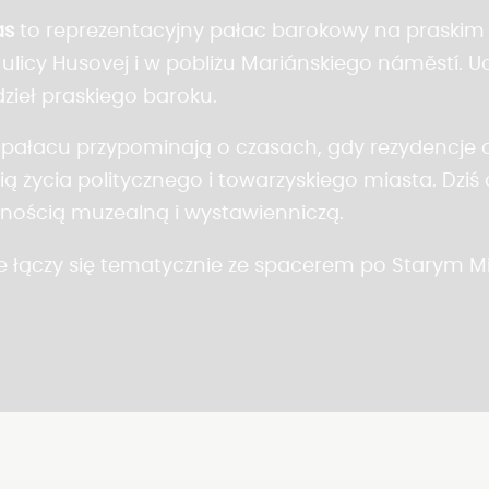
as
to reprezentacyjny pałac barokowy na praskim 
licy Husovej i w pobliżu Mariánskiego náměstí. Uc
zieł praskiego baroku.
 pałacu przypominają o czasach, gdy rezydencje 
ą życia politycznego i towarzyskiego miasta. Dziś o
alnością muzealną i wystawienniczą.
e łączy się tematycznie ze spacerem po
Starym Mi