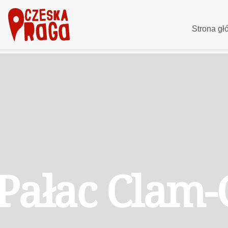
Strona g
Pałac Clam-