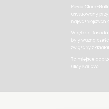
Pałac Clam-Gall
usytuowany przy u
najważniejszych d
Wnętrza i fasada
były ważną części
związany z dział
To miejsce dobrz
ulicy Karlovej.