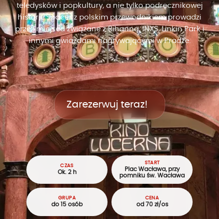
teledysków i popkultury, a nie tylko podręcznikowej
historii. Spacer z polskim przewodnikiem prowadzi
przez miejsca związane z Rihanną, INXS, Linkin Park i
innymi gwiazdami nagrywającymi w Pradze.
Zarezerwuj teraz!
START
CZAS
Plac Wacława, przy
Ok. 2 h
pomniku św. Wacława
GRUPA
CENA
do 15 osób
od 70 zł/os