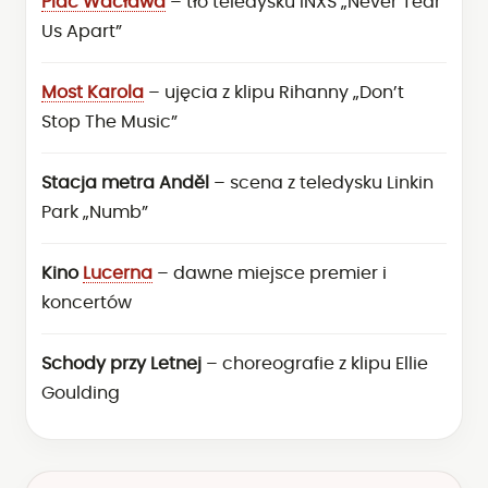
Plac Wacława
–
tło teledysku INXS „Never Tear
Us Apart”
Most Karola
–
ujęcia z klipu Rihanny „Don’t
Stop The Music”
Stacja metra Anděl
–
scena z teledysku Linkin
Park „Numb”
Kino
Lucerna
–
dawne miejsce premier i
koncertów
Schody przy Letnej
–
choreografie z klipu Ellie
Goulding